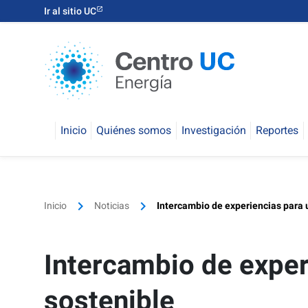
Ir al sitio UC
Inicio
Quiénes somos
Investigación
Reportes
keyboard_arrow_right
keyboard_arrow_right
Inicio
Noticias
Intercambio de experiencias para 
Intercambio de exper
sostenible