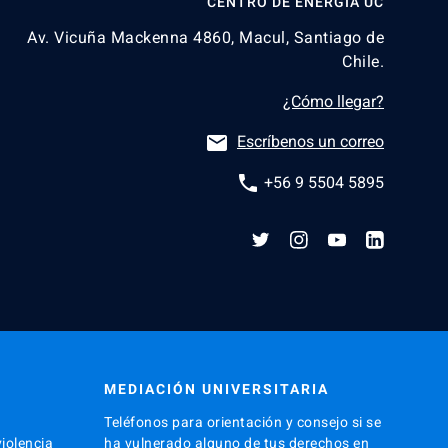
CENTRO DE ENERGÍA UC
Av. Vicuña Mackenna 4860, Macul, Santiago de
Chile.
¿Cómo llegar?
email
Escríbenos un correo
phone
+56 9 5504 5895
MEDIACIÓN UNIVERSITARIA
Teléfonos para orientación y consejo si se
iolencia
ha vulnerado alguno de tus derechos en