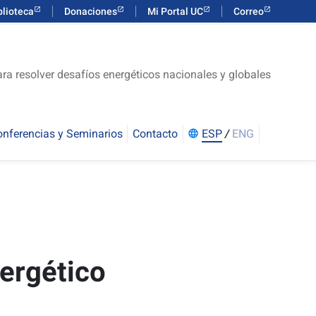
blioteca
Donaciones
Mi Portal UC
Correo
ra resolver desafíos energéticos nacionales y globales
nferencias y Seminarios
Contacto
ESP
/
ENG
language
nergético