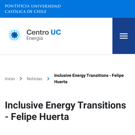
Inicio
Inclusive Energy Transitions - Felipe
Quiénes somos
keyboard_arrow_right
keyboard_arrow_right
Inicio
Noticias
Huerta
Investigación
Inclusive Energy Transitions
Reportes
- Felipe Huerta
Proyectos y Publicaciones