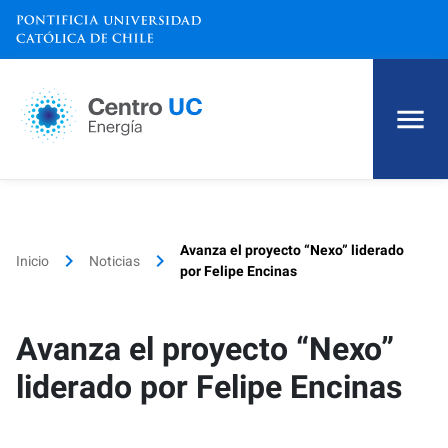
Inicio
Avanza el proyecto “Nexo” liderado
Quiénes somos
keyboard_arrow_right
keyboard_arrow_right
Inicio
Noticias
por Felipe Encinas
Investigación
Avanza el proyecto “Nexo”
Reportes
liderado por Felipe Encinas
Proyectos y Publicaciones