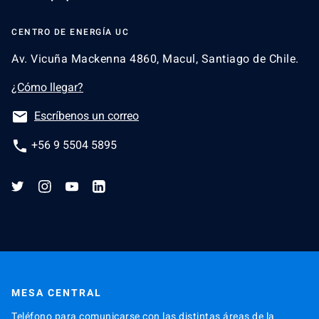
CENTRO DE ENERGÍA UC
Av. Vicuña Mackenna 4860, Macul, Santiago de Chile.
¿Cómo llegar?
email
Escríbenos un correo
phone
+56 9 5504 5895
MESA CENTRAL
Teléfono para comunicarse con las distintas áreas de la