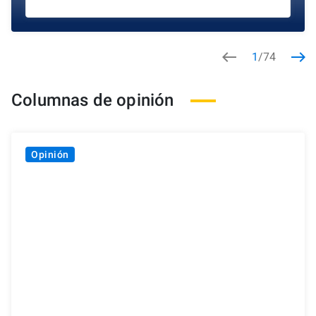
west
east
1
/
74
Columnas de opinión
Opinión