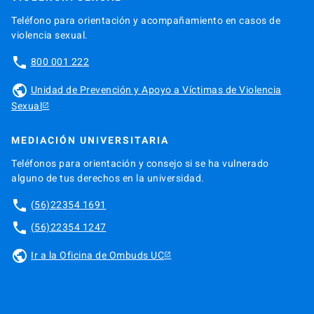
Teléfono para orientación y acompañamiento en casos de
violencia sexual.
phone
800 001 222
public
Unidad de Prevención y Apoyo a Víctimas de Violencia
Sexual
MEDIACIÓN UNIVERSITARIA
Teléfonos para orientación y consejo si se ha vulnerado
alguno de tus derechos en la universidad.
phone
(56)22354 1691
phone
(56)22354 1247
public
Ir a la Oficina de Ombuds UC