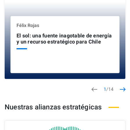
Félix Rojas
El sol: una fuente inagotable de energía
y un recurso estratégico para Chile
west
east
1
/
14
Nuestras alianzas estratégicas